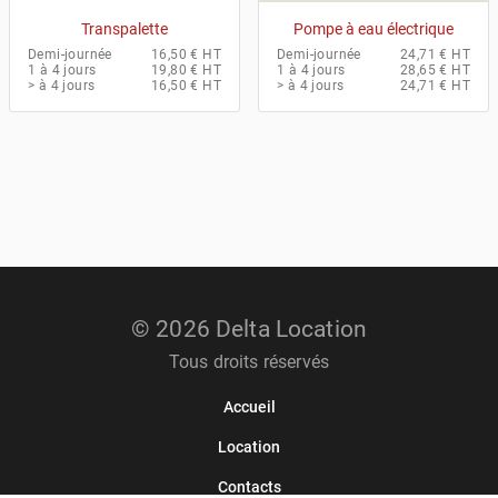
Transpalette
Pompe à eau électrique
Demi-journée
16,50 € HT
Demi-journée
24,71 € HT
1 à 4 jours
19,80 € HT
1 à 4 jours
28,65 € HT
> à 4 jours
16,50 € HT
> à 4 jours
24,71 € HT
© 2026 Delta Location
Tous droits réservés
Accueil
Location
Contacts