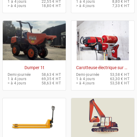
1 à 4 jours
22,55 € HT
1 à 4 jours
8,80 € HT
> à 4 jours
18,80 € HT
> à 4 jours
7,33 € HT
Dumper 1t
Carotteuse électrique sur bati
Demi-journée
58,63 € HT
Demi-journée
53,58 € HT
1 à 4 jours
69,35 € HT
1 à 4 jours
63,30 € HT
> à 4 jours
58,63 € HT
> à 4 jours
53,58 € HT