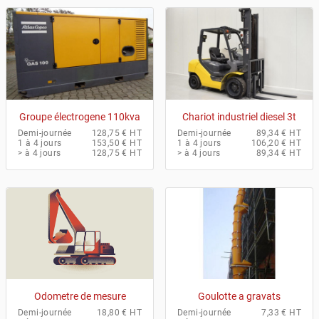
Groupe électrogene 110kva
Chariot industriel diesel 3t
Demi-journée
128,75 € HT
Demi-journée
89,34 € HT
1 à 4 jours
153,50 € HT
1 à 4 jours
106,20 € HT
> à 4 jours
128,75 € HT
> à 4 jours
89,34 € HT
Odometre de mesure
Goulotte a gravats
Demi-journée
18,80 € HT
Demi-journée
7,33 € HT