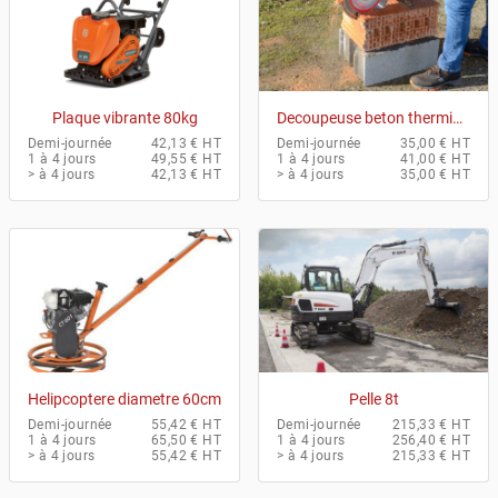
Plaque vibrante 80kg
Decoupeuse beton thermique
Demi-journée
42,13 € HT
Demi-journée
35,00 € HT
1 à 4 jours
49,55 € HT
1 à 4 jours
41,00 € HT
> à 4 jours
42,13 € HT
> à 4 jours
35,00 € HT
Helipcoptere diametre 60cm
Pelle 8t
Demi-journée
55,42 € HT
Demi-journée
215,33 € HT
1 à 4 jours
65,50 € HT
1 à 4 jours
256,40 € HT
> à 4 jours
55,42 € HT
> à 4 jours
215,33 € HT